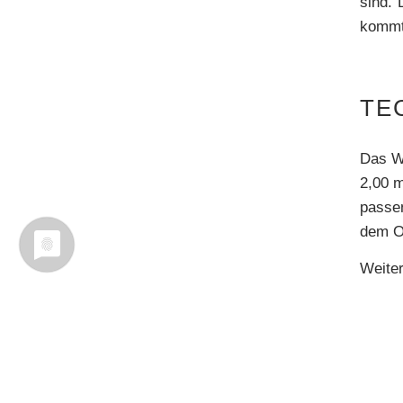
sind. 
kommt 
TE
Das Wa
2,00 m
passe
dem Ob
Weiter
I