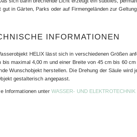
Das sich darin brechende Licht erzeugt ein subtiles, perma
gut in Gärten, Parks oder auf Firmengeländen zur Geltung
CHNISCHE INFORMATIONEN
sserobjekt HELIX lässt sich in verschiedenen Größen anfe
 bis maximal 4,00 m und einer Breite von 45 cm bis 60 cm 
nde Wunschobjekt herstellen. Die Drehung der Säule wird 
jekt gestalterisch angepasst.
e Informationen unter
WASSER- UND ELEKTROTECHNIK 
HRE ANFRAGE ZUM OBJEKT