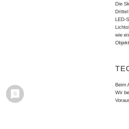
Die S
Dritte
LED-S
Licht
wie e
Objek
TE
Beim A
Wir be
Vorau
Weiter